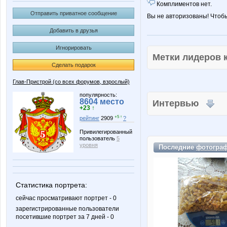
Комплиментов нет.
Отправить приватное сообщение
Вы не авторизованы! Чтоб
Добавить в друзья
Игнорировать
Метки лидеров
Сделать подарок
Глав-Пристрой (со всех форумов, взрослый)
популярность:
8604 место
Интервью
+23 ↑
+5 ↑
рейтинг
2909
?
Привилегированный
пользователь
5
уровня
Последние
фотогра
Статистика портрета:
сейчас просматривают портрет - 0
зарегистрированные пользователи
посетившие портрет за 7 дней - 0